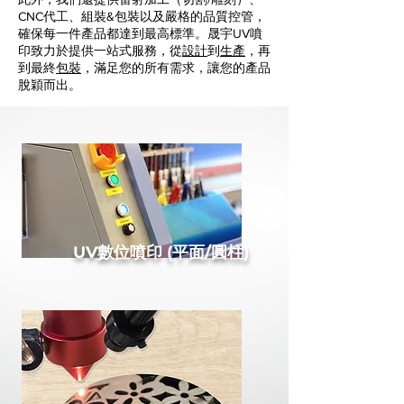
CNC代工、組裝&包裝以及嚴格的品質控管，
確保每一件產品都達到最高標準。晟宇UV噴
印致力於提供一站式服務，從
設計
到
生產
，再
到最終
包裝
，滿足您的所有需求，讓您的產品
脫穎而出。
UV數位噴印 (平面/圓柱)